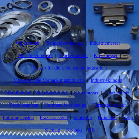
Willkommen
Schneidwerkzeuge
Industriemesser
Maschinenmesser
Scherenmesser
Kreismesser
Messer für die Lebensmittelindustrie
Messer für die Verpackungsindustrie
Industrieklingen
Rundmesser
Stanzwerkzeuge
Stanzmesser
Stanztechnik
Probenstanzen
Hartmetallwerkzeuge
Hartmetallmesser
Führungsleisten
Präzisionsteile
Schleifen
Branchen
Shop
Sitemap
Kontakt
DE