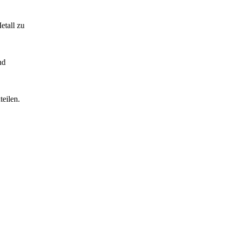
etall zu
nd
eilen.