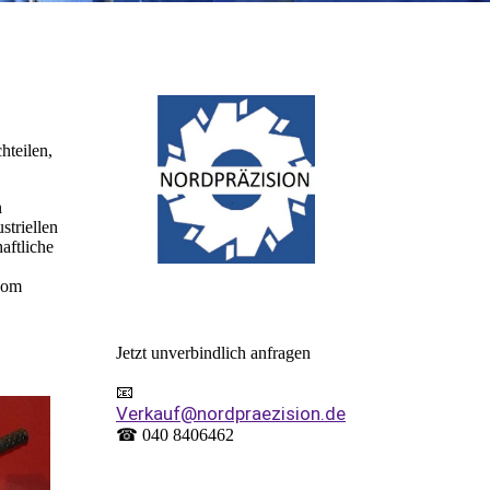
hteilen,
n
striellen
aftliche
 vom
Jetzt unverbindlich anfragen
📧
Verkauf@nordpraezision.de
☎ 040 8406462