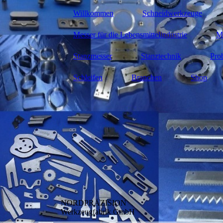
Willkommen
Schneidwerkzeuge
Messer für die Lebensmittelindustrie
Me
Stanzmesser
Stanztechnik
Pro
Schleifen
Branchen
Shop
NORDPRÄZISION
Werkzeugfabrik GmbH