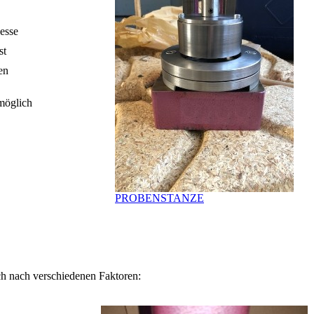
zesse
st
en
möglich
PROBENSTANZE
ich nach verschiedenen Faktoren: