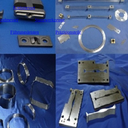
Kreismesser
undmesser
Stanzwerkzeuge
Führungsleisten
Präzisionsteile