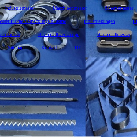
Industriemesser
Maschinenmesser
Scherenmesser
sser für die Verpackungsindustrie
Industrieklingen
R
benstanzen
Hartmetallwerkzeuge
Hartmetallmesser
Sitemap
Kontakt
DE