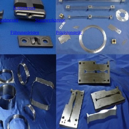
Kreismesser
undmesser
Stanzwerkzeuge
Führungsleisten
Präzisionsteile