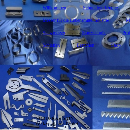
Willkommen
Schneidwerkzeuge
Messer für die Lebensmittelindustrie
Me
Stanzmesser
Stanztechnik
Pro
Schleifen
Branchen
Shop
NORDPRÄZISION
Werkzeugfabrik GmbH