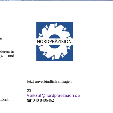
he
nderem in
ngs- und
Jetzt unverbindlich anfragen
📧
Verkauf@nordpraezision.de
igkeit
☎ 040 8406462