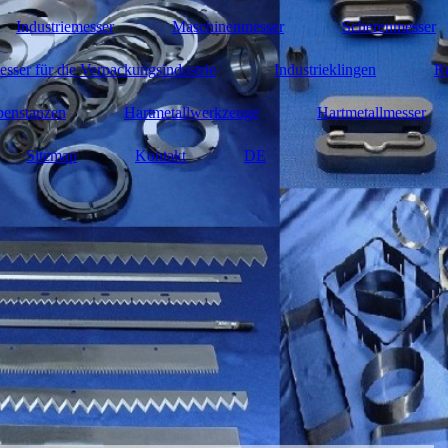
Industriemesser
Maschinenmesser
Scherenmesser
sser für die Verpackungsindustrie
Industrieklingen
R
benstanzen
Hartmetallwerkzeuge
Hartmetallmesser
Sitemap
Kontakt
DE